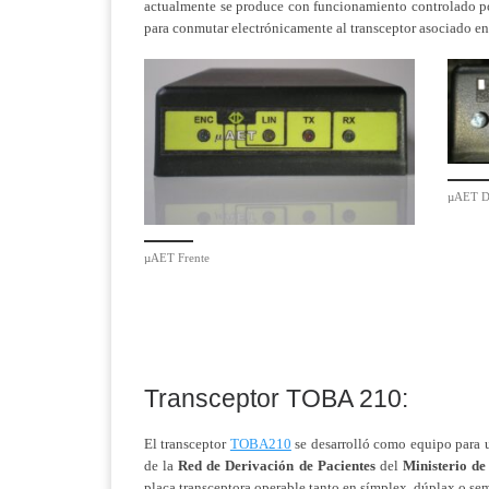
actualmente se produce con funcionamiento controlado p
para conmutar electrónicamente al transceptor asociado en
µAET D
µAET Frente
Transceptor TOBA 210:
El transceptor
TOBA210
se desarrolló como equipo para u
de la
Red de Derivación de Pacientes
del
Ministerio de
placa transceptora operable tanto en símplex, dúplax o se