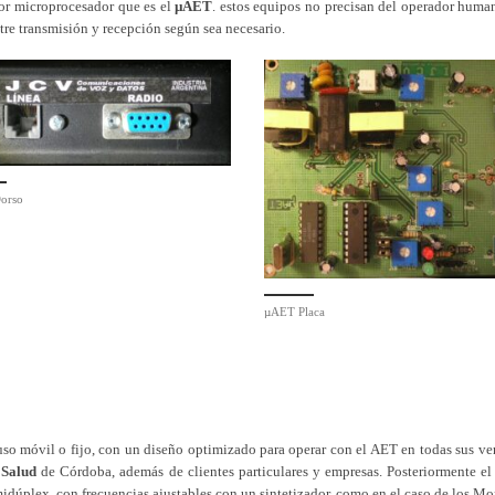
or microprocesador que es el
µAET
. estos equipos no precisan del operador human
tre transmisión y recepción según sea necesario.
orso
µAET Placa
so móvil o fijo, con un diseño optimizado para operar con el AET en todas sus ver
 Salud
de Córdoba, además de clientes particulares y empresas. Posteriormente
midúplex, con frecuencias ajustables con un sintetizador, como en el caso de los M