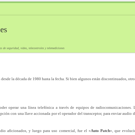
es
s de seguridad, video, telecontroles y telemediciones
 desde la década de 1980 hasta la fecha. Si bien algunos están discontinuados, otro
poder operar una línea telefónica a través de equipos de radiocomunicaciones. 
ción con una llave accionada por el operador del transceptor, para enviar audio de l
adio aficionados, y luego para uso comercial, fue el «
Auto Patch
«, que evoluc