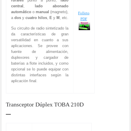
rurales
punto a punto,
lado
central
,
lado abonado
automático
o
manual
(magneto),
Folleto
a
dos
y
cuatro hilos
,
E
y
M
, etc.
PDF
Su circuito de radio sintetizado la
da características de gran
versatilidad en cuanto a sus
aplicaciones. Se provee con
fuente de alimentación,
duplexores y cargador de
baterías a flote incluidos, y como
opcional se lo puede equipar con
distintas interfaces según la
aplicación final.
Transceptor Dúplex TOBA 210D