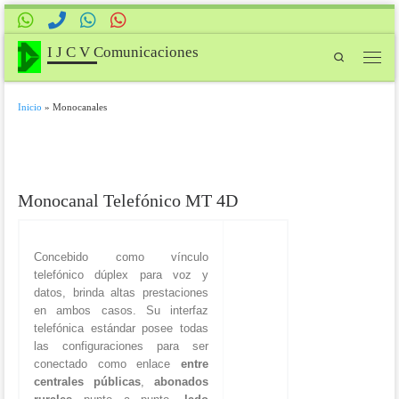
Saltar al contenido
I J C V Comunicaciones
Search
Menú
Inicio
»
Monocanales
Monocanal Telefónico MT 4D
Concebido como vínculo
telefónico dúplex para voz y
datos, brinda altas prestaciones
en ambos casos. Su interfaz
telefónica estándar posee todas
las configuraciones para ser
conectado como enlace
entre
centrales públicas
,
abonados